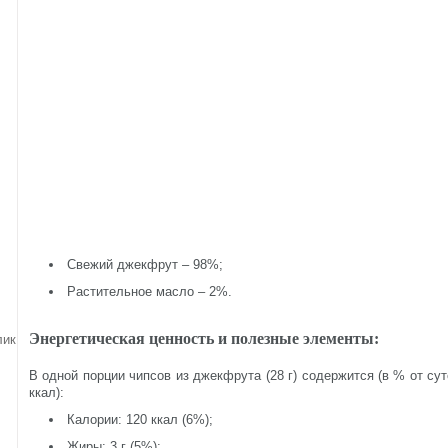
Свежий джекфрут – 98%;
Растительное масло – 2%.
Энергетическая ценность и полезные элементы:
лик!
В одной порции чипсов из джекфрута (28 г) содержится (в % от су
ккал):
Калории: 120 ккал (6%);
Жиры: 3 г (5%);