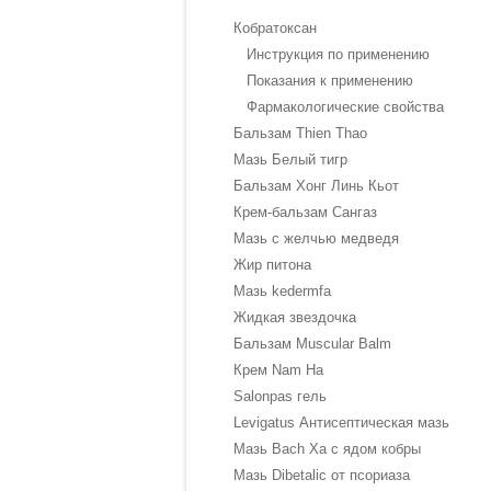
Кобратоксан
Инструкция по применению
Показания к применению
Фармакологические свойства
Бальзам Thien Thao
Мазь Белый тигр
Бальзам Хонг Линь Кьот
Крем-бальзам Сангаз
Мазь с желчью медведя
Жир питона
Мазь kedermfa
Жидкая звездочка
Бальзам Muscular Balm
Крем Nam Ha
Salonpas гель
Levigatus Антисептическая мазь
Мазь Bach Xa с ядом кобры
Мазь Dibetalic от псориаза