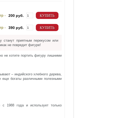
гр -
200 руб.
КУПИТЬ
гр -
390 руб.
КУПИТЬ
y станут приятным перекусом или
как не повредит фигуре!
но не хотите портить фигуру лишними
зывают – индийского хлебного дерева,
е еще богаты различными полезными
 с 1988 года и использует только