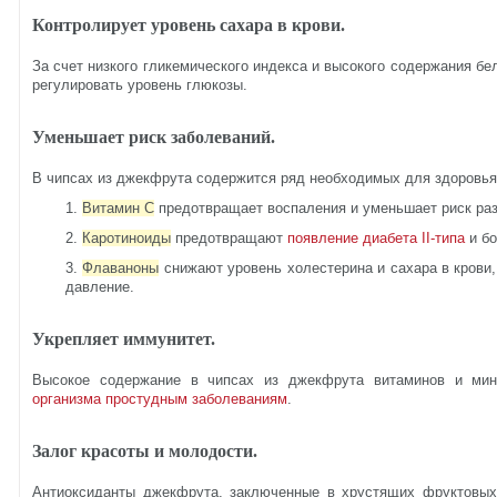
Контролирует уровень сахара в крови.
За счет низкого гликемического индекса и высокого содержания бел
регулировать уровень глюкозы.
Уменьшает риск заболеваний.
В чипсах из джекфрута содержится ряд необходимых для здоровья
Витамин C
предотвращает воспаления и уменьшает риск раз
Каротиноиды
предотвращают
появление диабета II-типа
и бо
Флаваноны
снижают уровень холестерина и сахара в крови
давление.
Укрепляет иммунитет.
Высокое содержание в чипсах из джекфрута витаминов и ми
организма простудным заболеваниям
.
Залог красоты и молодости.
Антиоксиданты джекфрута, заключенные в хрустящих фруктовых