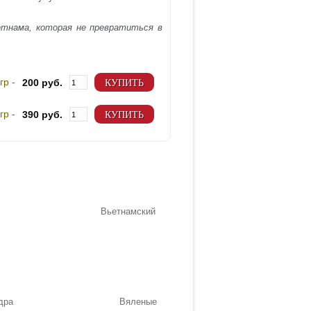
ьетнама, которая не превратиться в
гр -
200 руб.
КУПИТЬ
гр -
390 руб.
КУПИТЬ
Вьетнамский
дра
Вяленые