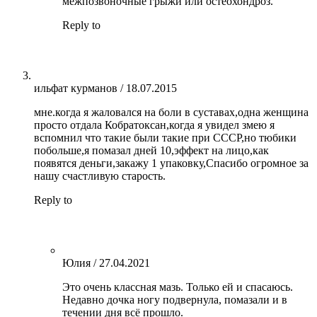
межпозвоночные грыжи или остеохондроз.
Reply to
ильфат курманов
/
18.07.2015
мне.когда я жаловался на боли в суставах,одна женщина
просто отдала Кобратоксан,когда я увидел змею я
вспомнил что такие были такие при СССР,но тюбики
побольше,я помазал дней 10,эффект на лицо,как
появятся деньги,закажу 1 упаковку,Спасибо огромное за
нашу счастливую старость.
Reply to
Юлия
/
27.04.2021
Это очень классная мазь. Только ей и спасаюсь.
Недавно дочка ногу подвернула, помазали и в
течении дня всё прошло.