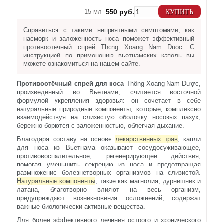
15 мл -
550 руб.
КУПИТЬ
Справиться с такими неприятными симптомами, как
насморк и заложенность носа поможет эффективный
противоотечный спрей Thong Xoang Nam Duoc. С
инструкцией по применению вьетнамских капель вы
можете ознакомиться на нашем сайте.
Противоотёчный спрей для носа
Thông Xoang Nam Dược,
произведённый во Вьетнаме, считается восточной
формулой укрепления здоровья: он сочетает в себе
натуральные природные компоненты, которые, комплексно
взаимодействуя на слизистую оболочку носовых пазух,
бережно борются с заложенностью, облегчая дыхание.
Благодаря составу на основе
лекарственных трав
, капли
для носа из Вьетнама оказывают сосудосуживающее,
противовоспалительное, регенерирующее действия,
помогая уменьшить секрецию из носа и предотвращая
размножение болезнетворных организмов на слизистой.
Натуральные компоненты
, такие как магнолия, дурнишник и
латана, благотворно влияют на весь организм,
предупреждают возникновения осложнений, содержат
важные биологически активные вещества.
Для более эффективного лечения острого и хронического