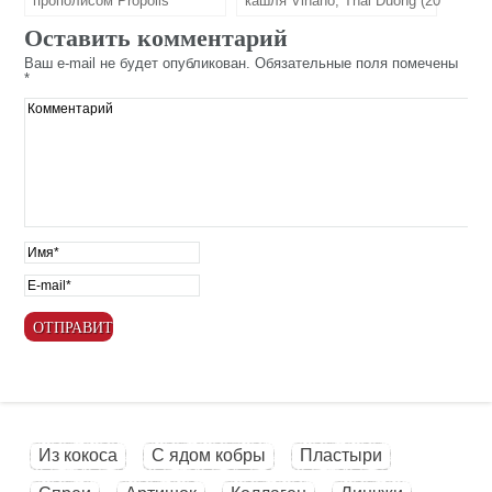
прополисом Propolis
кашля Vinaho, Thai Duong (20
Extraction, Xueshan Baicao
мл)
Оставить комментарий
(20 мл)
Ваш e-mail не будет опубликован.
Обязательные поля помечены
*
Из кокоса
С ядом кобры
Пластыри