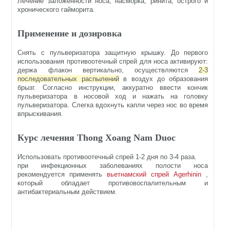
Лечение заложенности носа, насморка, ринита, острого и
хронического гайморита.
Применение и дозировка
Снять с пульверизатора защитную крышку. До первого
использования противоотечный спрей для носа активируют:
держа флакон вертикально, осуществляются
2-3
последовательных распылений
в воздух до образования
брызг. Согласно инструкции, аккуратно ввести кончик
пульверизатора в носовой ход и нажать на головку
пульверизатора. Слегка вдохнуть капли через нос во время
впрыскивания.
Курс лечения Thong Xoang Nam Duoc
Использовать противоотечный спрей 1-2 дня по 3-4 раза.
при инфекционных заболеваниях полости носа
рекомендуется применять
вьетнамский спрей Agerhinin
,
который обладает противовоспалительным и
антибактериальным действием.