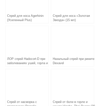
Спрей для носа Agerhinin
Спрей для носа «Золотая
(Усиленный Plus)
Звезда» (15 мл)
ЛОР спрей Hadocort-D при
Назальный спрей при рините
заболеваниях ушей, горла и
Dexavel
носа (15 мл)
Спрей от насморка с
Спрей от боли в горле и