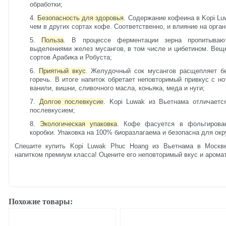
обработки;
Безопасность для здоровья
. Содержание кофеина в Kopi Lu
чем в других сортах кофе. Соответственно, и влияние на орган
Польза
. В процессе ферментации зерна пропитыва
выделениями желез мусангов, в том числе и цибетином. Вещ
сортов Арабика и Робуста;
Приятный вкус
. Желудочный сок мусангов расщепляет б
горечь. В итоге напиток обретает неповторимый привкус с н
ванили, вишни, сливочного масла, коньяка, меда и нуги;
Долгое послевкусие
. Kopi Luwak из Вьетнама отличает
послевкусием;
Экологическая упаковка
. Кофе фасуется в фольгирова
коробки. Упаковка на 100% биоразлагаема и безопасна для о
Спешите купить Kopi Luwak Phuc Hoang из Вьетнама в Москве
напитком премиум класса! Оцените его неповторимый вкус и аромат
Похожие товары: