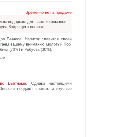
Временно нет в продаже
емым подарком для всех кофеманов!
куса бодрящего напитка!
ов Гиннеса. Напиток славится своей
агаем вашему вниманию молотый Kopi
бика (70%) и Робуста (30%).
нам.
во Вьетнаме
. Однако настоящими
 Зверьки поедают спелые и вкусные