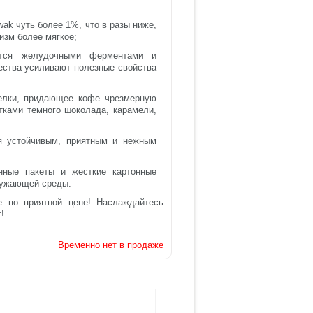
wak чуть более 1%, что в разы ниже,
изм более мягкое;
ются желудочными ферментами и
ества усиливают полезные свойства
елки, придающее кофе чрезмерную
отками темного шоколада, карамели,
ся устойчивым, приятным и нежным
нные пакеты и жесткие картонные
кружающей среды.
 по приятной цене! Наслаждайтесь
!
Временно нет в продаже