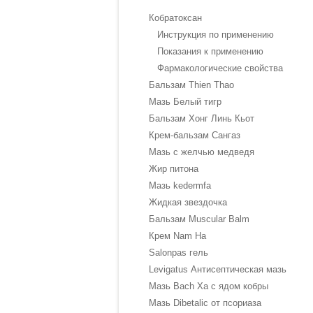
Кобратоксан
Инструкция по применению
Показания к применению
Фармакологические свойства
Бальзам Thien Thao
Мазь Белый тигр
Бальзам Хонг Линь Кьот
Крем-бальзам Сангаз
Мазь с желчью медведя
Жир питона
Мазь kedermfa
Жидкая звездочка
Бальзам Muscular Balm
Крем Nam Ha
Salonpas гель
Levigatus Антисептическая мазь
Мазь Bach Xa с ядом кобры
Мазь Dibetalic от псориаза