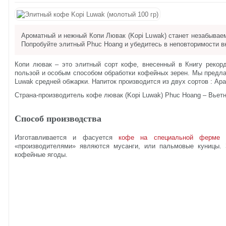
Ароматный и нежный Копи Лювак (Kopi Luwak) станет незабыва
Попробуйте элитный Phuc Hoang и убедитесь в неповторимости в
Копи лювак – это элитный сорт кофе, внесенный в Книгу рекорд
пользой и особым способом обработки кофейных зерен. Мы предл
Luwak средней обжарки. Напиток производится из двух сортов : Ара
Страна-производитель кофе лювак (Kopi Luwak) Phuc Hoang – Вьет
Способ производства
Изготавливается и фасуется
кофе на специальной ферме 
«производителями» являются мусанги, или пальмовые куницы.
кофейные ягоды.