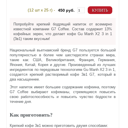
(12 шт х 25 г) -
450 руб.
КУПИТЬ
Попробуйте крепкий бодрящий напиток от всемирно
известной компании G7 Coffee. Состав содержит 13%
кофейных зерен, что делает кофе Gu Manh X2 3 in 1
(3в1) таким вкусным!
Национальный вьетнамский бренд G7 пользуется большой
популярностью в более чем шестидесяти странах мира,
такие как: США, Великобритания, Франция, Германия,
Япония, Китай, Корея и другие. Произведенный из лучших
ингредиентов по передовым технологиям Gu Manh X2 3 in 1,
создается крепкий растворимый кофе 3в1 G7, который в
два насыщеннее.
Этот напиток имеет большее содержание кофеина, поэтому
G7 Coffee выбирают кофеманы, стремящиеся повысить
свою работоспособность и повысить чувство бодрости в
течение дня.
Как приготовить?
Крепкий кофе 3в1 можно приготовить двумя способами: