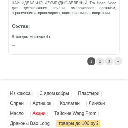
ЧАЙ ИДЕАЛЬНО ИЗУМРУДНО-ЗЕЛЕНЫЙ Tra Hoan Ngoc
для детоксикация печени, омолаживает организм,
ограничение атеросклероза, снижение риска гипертонии.
Состав:
В каждом мешочке 4 г:
...
1
2
3
»
Из кокоса
С ядом кобры
Пластыри
Спреи
Артишок
Коллаген
Линчжи
Масло
Акции
Тайские Wang Prom
Драконы Bao Long
товары до 100 руб