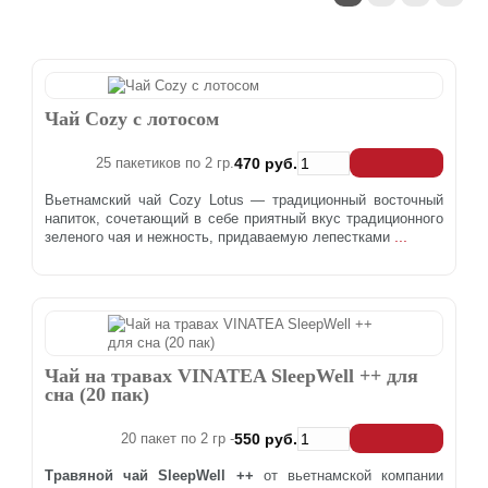
Чай Cozy с лотосом
25 пакетиков по 2 гр.
470 руб.
Вьетнамский чай Cozy Lotus — традиционный восточный
напиток, сочетающий в себе приятный вкус традиционного
...
зеленого чая и нежность, придаваемую лепестками
Чай на травах VINATEA SleepWell ++ для
сна (20 пак)
20 пакет по 2 гр -
550 руб.
Травяной чай SleepWell ++
от вьетнамской компании