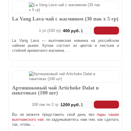
La Vang Lava чай с жасмином (30 пак х 5 гр)
1 уп (150 гр) -
400 руб.
La Vang Lava — вьетнамская новинка на российском
чайном рынке. Купаж состоит из цветов и листьев и
...
стеблей ароматного жасмина.
Артишоковый чай Artichoke Dalat в
пакетиках (100 шт)
100 пак по 2 гр -
1200 руб.
Вы не можете представить свой день без
пары чашек
вьетнамского чая
, но задумываетесь нам тем, как сделать
...
так, чтобы