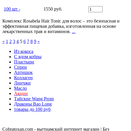
100 шт -
1550 руб.
Комплекс Rosabela Hair Tonic для волос – это безопасная и
эффективная пищевая добавка, изготовленная на основе
лекарственных трав и витаминов.
...
«
1
2
3
4
5
6
7
8
9
»
Из кокоса
С ядом кобры
Пластыри
Спреи
Артишок
Коллаген
Линчжи
Масло
Акции
Тайские Wang Prom
Драконы Bao Long
товары до 100 руб
Cobratoxan.com - вьетнамский интернет магазин | Без