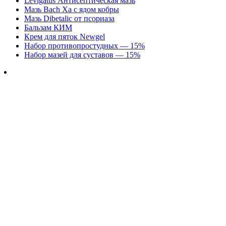
Levigatus Антисептическая мазь
Мазь Bach Xa с ядом кобры
Мазь Dibetalic от псориаза
Бальзам КИМ
Крем для пяток Newgel
Набор противопростудных — 15%
Набор мазей для суставов — 15%